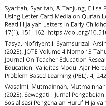
Syarifah, Syarifah, & Tanjung, Ellisa F
Using Letter Card Media on Qur’an L
Read Hijaiyah Letters in Early Childho
17(1), 151–162. https://doi.org/10.51
Tasya, Nofriyentii, Syamsurizal, Arsih,
(2023). JOTE Volume 4 Nomor 3 Tah
Journal On Teacher Education Resear
Education. Validitas Modul Ajar Here
Problem Based Learning (PBL), 4, 24
Wasalmi, Mutmainnah, Mutmainnah, &
(2023). Sewagati : Jurnal Pengabdia
Sosialisasi Pengenalan Huruf Hijai