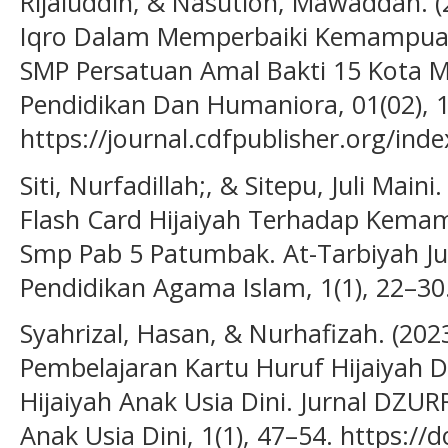
Rijaluddin, & Nasution, Mawaddah. 
Iqro Dalam Memperbaiki Kemampuan 
SMP Persatuan Amal Bakti 15 Kota M
Pendidikan Dan Humaniora, 01(02), 
https://journal.cdfpublisher.org/ind
Siti, Nurfadillah;, & Sitepu, Juli Mai
Flash Card Hijaiyah Terhadap Kema
Smp Pab 5 Patumbak. At-Tarbiyah Jur
Pendidikan Agama Islam, 1(1), 22–30
Syahrizal, Hasan, & Nurhafizah. (2
Pembelajaran Kartu Huruf Hijaiyah
Hijaiyah Anak Usia Dini. Jurnal DZUR
Anak Usia Dini, 1(1), 47–54. https://