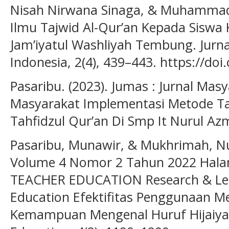
Nisah Nirwana Sinaga, & Muhammad 
Ilmu Tajwid Al-Qur’an Kepada Siswa K
Jam’iyatul Washliyah Tembung. Jurnal
Indonesia, 2(4), 439–443. https://doi
Pasaribu. (2023). Jumas : Jurnal Masy
Masyarakat Implementasi Metode Ta
Tahfidzul Qur’an Di Smp It Nurul Az
Pasaribu, Munawir, & Mukhrimah, Nu
Volume 4 Nomor 2 Tahun 2022 Hal
TEACHER EDUCATION Research & Lear
Education Efektifitas Penggunaan M
Kemampuan Mengenal Huruf Hijaiyah