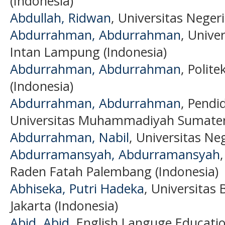
(Indonesia)
Abdullah, Ridwan
, Universitas Negeri
Abdurrahman, Abdurrahman
, Unive
Intan Lampung (Indonesia)
Abdurrahman, Abdurrahman
, Polit
(Indonesia)
Abdurrahman, Abdurrahman
, Pendi
Universitas Muhammadiyah Sumatera
Abdurrahman, Nabil
, Universitas Ne
Abdurramansyah, Abdurramansyah
Raden Fatah Palembang (Indonesia)
Abhiseka, Putri Hadeka
, Universitas
Jakarta (Indonesia)
Abid, Abid
, English Languge Educati