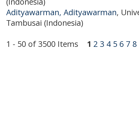
(Indonesia)
Adityawarman, Adityawarman
, Uni
Tambusai (Indonesia)
1 - 50 of 3500 Items
1
2
3
4
5
6
7
8