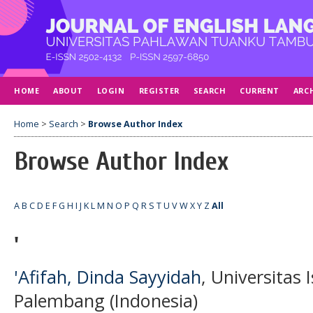
HOME
ABOUT
LOGIN
REGISTER
SEARCH
CURRENT
ARC
Home
>
Search
>
Browse Author Index
Browse Author Index
A
B
C
D
E
F
G
H
I
J
K
L
M
N
O
P
Q
R
S
T
U
V
W
X
Y
Z
All
'
'Afifah, Dinda Sayyidah
, Universitas
Palembang (Indonesia)